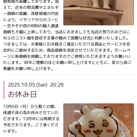
際相場が高騰しております。加
えて、近年の物流費やエネルギ
ー価格の高騰、為替相場の円安
により、イタリアからのコーヒ
ー豆やその他の材料の輸入調達
価格も大幅に上昇しており、当店におきましても当店の努力のみではこ
れらのコスト増を吸収する事が極めて困難な状況と判断いたしました。
つきましては、お客様に引き続きご満足いただける商品とサービスを安
定的にご提供するため、商品価格を改定させていただきます。ホームペ
ージに新価格を掲載しておりますのでご参照いただきますようお願いい
たします。 何卒ご理解のほどお願い申し上げますとともに、変わらぬご
愛顧をお願い申し上げます。
2025.10.05 (Sun) 20:29
お休み日
10月6日（月）から暫くの間、
体調不良の為お休みさせていた
だきます。10月中には再開する
予定でおります。ご了承くださ
いませ。