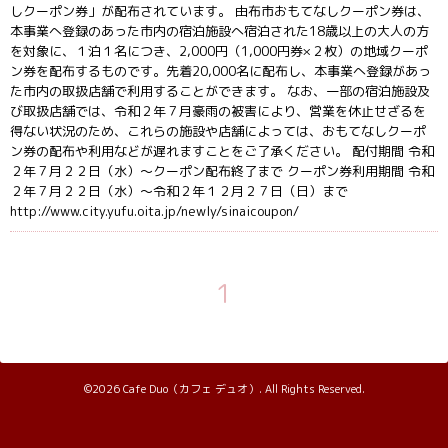
しクーポン券」が配布されています。 由布市おもてなしクーポン券は、
本事業へ登録のあった市内の宿泊施設へ宿泊された18歳以上の大人の方
を対象に、１泊１名につき、2,000円（1,000円券×２枚）の地域クーポ
ン券を配布するものです。先着20,000名に配布し、本事業へ登録があっ
た市内の取扱店舗で利用することができます。 なお、一部の宿泊施設及
び取扱店舗では、令和２年７月豪雨の被害により、営業を休止せざるを
得ない状況のため、これらの施設や店舗によっては、おもてなしクーポ
ン券の配布や利用などが遅れますことをご了承ください。 配付期間 令和
２年７月２２日（水）～クーポン配布終了まで クーポン券利用期間 令和
２年７月２２日（水）～令和２年１２月２７日（日）まで
http://www.city.yufu.oita.jp/newly/sinaicoupon/
1
©2026
Cafe Duo（カフェ デュオ）
. All Rights Reserved.