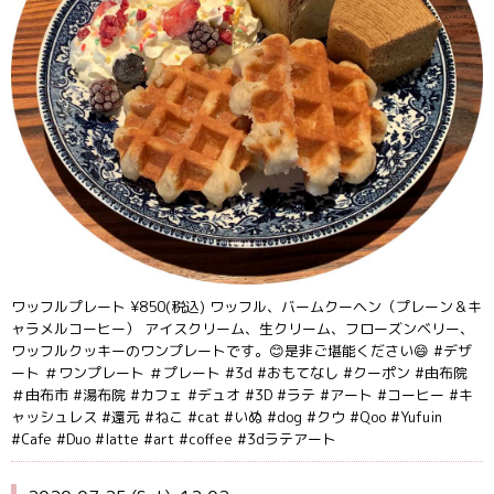
ワッフルプレート ¥850(税込) ワッフル、バームクーヘン（プレーン＆キ
ャラメルコーヒー） アイスクリーム、生クリーム、フローズンベリー、
ワッフルクッキーのワンプレートです。😊是非ご堪能ください😄 #デザ
ート ＃ワンプレート ＃プレート #3d #おもてなし #クーポン #由布院
＃由布市 #湯布院 #カフェ #デュオ #3D #ラテ #アート #コーヒー #キ
ャッシュレス #還元 #ねこ #cat #いぬ #dog #クウ #Qoo #Yufuin
#Cafe #Duo #latte #art #coffee #3dラテアート